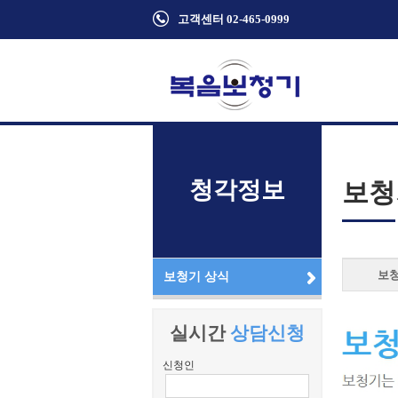
고객센터 02-465-0999
청각정보
보청
보
보청기 상식
실시간
상담신청
신청인