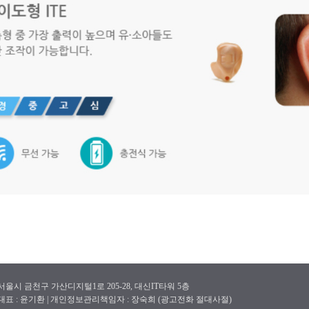
서울시 금천구 가산디지털1로 205-28, 대신IT타워 5층
대표 : 윤기환 | 개인정보관리책임자 : 장숙희 (광고전화 절대사절)