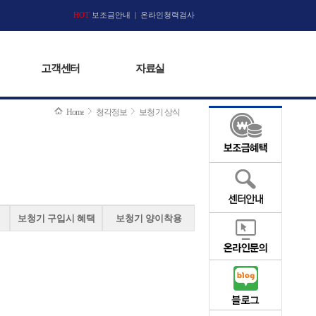
고객센터
HOT
보조금안내
|
자료실
온라인청력검사
고객센터
자료실
Home
청각정보
보청기 상식
보청기 구입시 혜택
보청기 양이착용