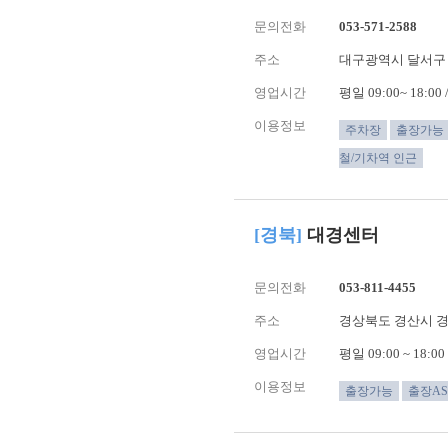
문의전화
053-571-2588
주소
대구광역시 달서구 달
영업시간
평일 09:00~ 18:
이용정보
주차장
출장가능
철/기차역 인근
[경북]
대경센터
문의전화
053-811-4455
주소
경상북도 경산시 경산
영업시간
평일 09:00 ~ 18
이용정보
출장가능
출장AS