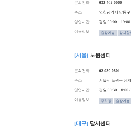
문의전화
032-462-0066
주소
인천광역시 남동구 구
영업시간
평일 09:00 ~ 19:
이용정보
출장가능
상시할
[서울]
노원센터
문의전화
02-930-0801
주소
서울시 노원구 상계동
영업시간
평일 09:30~18:00
이용정보
주차장
출장가능
[대구]
달서센터