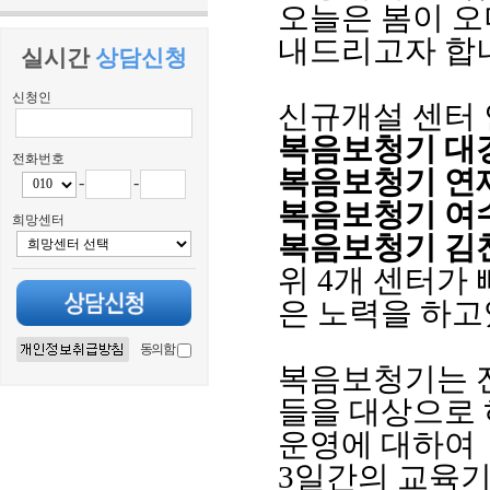
오늘은 봄이 오
내드리고자 합
실시간
상담신청
신청인
신규개설 센터
복음보청기 대
전화번호
복음보청기 연
-
-
복음보청기 여
희망센터
복음보청기 김
위 4개 센터가
은 노력을 하고
동의함
복음보청기는 
들을 대상으로
운영에 대하여
3일간의 교육기