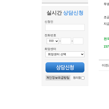
무
실시간
상담신청
조
신청인
지금
전화번호
전
-
-
157
희망센터
이전
동의함