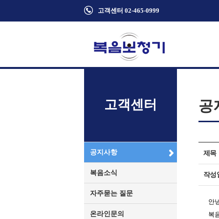
고객센터 02-465-0999
고객센터
공
공지사항
제목
복음소식
작성
자주묻는 질문
안
온라인문의
복