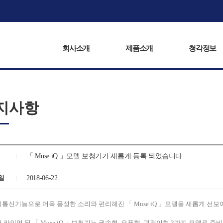
회사소개
제품소개
복음서비스
청각정보
회사소개
제품소개
청각정보
지사항
「 Muse iQ 」모델 보청기가 새롭게 등록 되었습니다.
일
2018-06-22
통신기능으로 더욱 풍성한 소리와 편리해진 「 Muse iQ 」모델을 새롭게 선보
 라인업 된 「 Muse iQ 」보청기는 귓속형, 오픈형, 귀걸이형 3가지 모델로 준