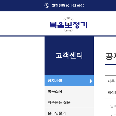
고객센터 02-465-0999
고객센터
공
공지사항
제목
복음소식
작성
자주묻는 질문
양이
온라인문의
신규