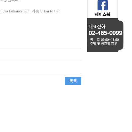
Enhancement 기능 ', ' Ear to Ear
목록